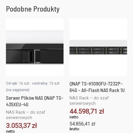
Podobne Produkty
QNAP TS-H1090FU-7232P-
Od ręki: 16 szt · centralny: 15 szt
64G – All-Flash NAS Rack 1U
(na zapytanie)
Serwer Plików NAS QNAP TS-
NAS Rack – do szaf
serwerowych
435XEU-4G
44.598,71
zł
NAS Rack – do szaf
netto
serwerowych
54.856,41
zł
3.053,37
zł
brutto
netto