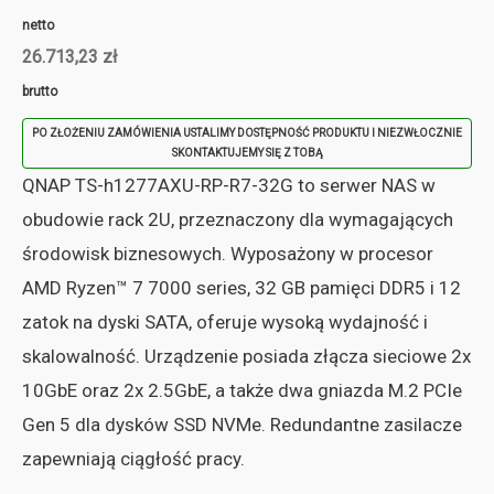
netto
26.713,23
zł
brutto
PO ZŁOŻENIU ZAMÓWIENIA USTALIMY DOSTĘPNOŚĆ PRODUKTU I NIEZWŁOCZNIE
SKONTAKTUJEMY SIĘ Z TOBĄ
QNAP TS-h1277AXU-RP-R7-32G to serwer NAS w
obudowie rack 2U, przeznaczony dla wymagających
środowisk biznesowych. Wyposażony w procesor
AMD Ryzen™ 7 7000 series, 32 GB pamięci DDR5 i 12
zatok na dyski SATA, oferuje wysoką wydajność i
skalowalność. Urządzenie posiada złącza sieciowe 2x
10GbE oraz 2x 2.5GbE, a także dwa gniazda M.2 PCIe
Gen 5 dla dysków SSD NVMe. Redundantne zasilacze
zapewniają ciągłość pracy.