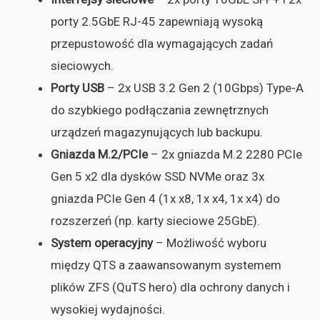
porty 2.5GbE RJ-45 zapewniają wysoką
przepustowość dla wymagających zadań
sieciowych.
Porty USB
– 2x USB 3.2 Gen 2 (10Gbps) Type-A
do szybkiego podłączania zewnętrznych
urządzeń magazynujących lub backupu.
Gniazda M.2/PCIe
– 2x gniazda M.2 2280 PCIe
Gen 5 x2 dla dysków SSD NVMe oraz 3x
gniazda PCIe Gen 4 (1x x8, 1x x4, 1x x4) do
rozszerzeń (np. karty sieciowe 25GbE).
System operacyjny
– Możliwość wyboru
między QTS a zaawansowanym systemem
plików ZFS (QuTS hero) dla ochrony danych i
wysokiej wydajności.