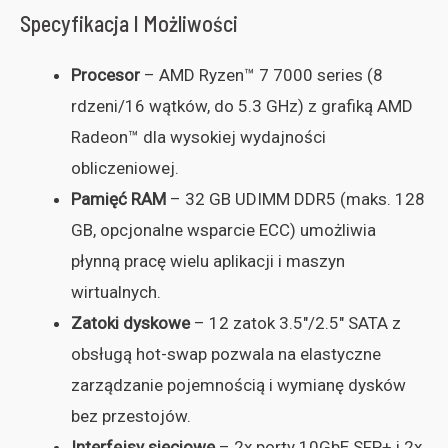
Specyfikacja I Możliwości
Procesor
– AMD Ryzen™ 7 7000 series (8
rdzeni/16 wątków, do 5.3 GHz) z grafiką AMD
Radeon™ dla wysokiej wydajności
obliczeniowej.
Pamięć RAM
– 32 GB UDIMM DDR5 (maks. 128
GB, opcjonalne wsparcie ECC) umożliwia
płynną pracę wielu aplikacji i maszyn
wirtualnych.
Zatoki dyskowe
– 12 zatok 3.5″/2.5″ SATA z
obsługą hot-swap pozwala na elastyczne
zarządzanie pojemnością i wymianę dysków
bez przestojów.
Interfejsy sieciowe
– 2x porty 10GbE SFP+ i 2x