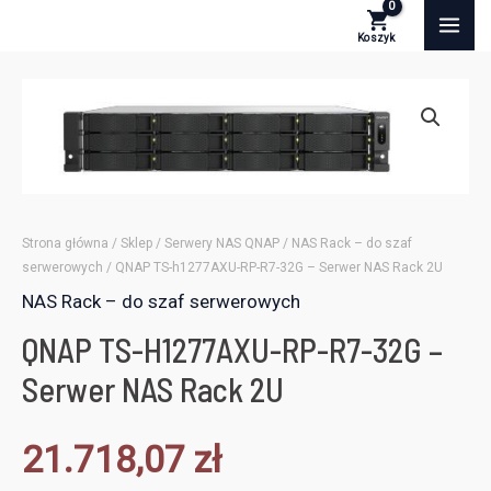
Skip
MA
to
ME
content
Strona główna
/
Sklep
/
Serwery NAS QNAP
/
NAS Rack – do szaf
serwerowych
/ QNAP TS-h1277AXU-RP-R7-32G – Serwer NAS Rack 2U
NAS Rack – do szaf serwerowych
QNAP TS-H1277AXU-RP-R7-32G –
Serwer NAS Rack 2U
21.718,07
zł