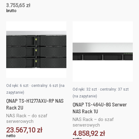
3.755,65
zł
brutto
Od ręki: 6 szt · centralny: 6 szt (na
Od ręki: 32 szt · centralny: 37 szt
zapytanie)
(na zapytanie)
QNAP TS-H1277AXU-RP NAS
QNAP TS-464U-8G Serwer
Rack 2U
NAS Rack 1U
NAS Rack – do szaf
NAS Rack – do szaf
serwerowych
serwerowych
23.567,10
zł
4.858,92
zł
netto